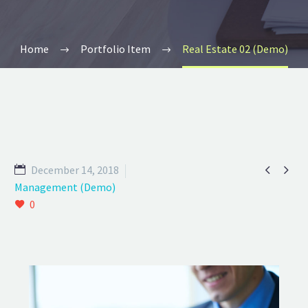
Home
Portfolio Item
Real Estate 02 (Demo)


December 14, 2018
Management (Demo)
0